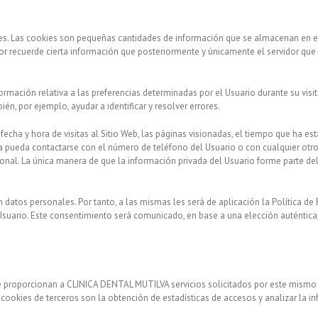
kies. Las cookies son pequeñas cantidades de información que se almacenan en e
or recuerde cierta información que posteriormente y únicamente el servidor que 
mación relativa a las preferencias determinadas por el Usuario durante su visit
én, por ejemplo, ayudar a identificar y resolver errores.
fecha y hora de visitas al Sitio Web, las páginas visionadas, el tiempo que ha est
 pueda contactarse con el número de teléfono del Usuario o con cualquier otr
sonal. La única manera de que la información privada del Usuario forme parte d
datos personales. Por tanto, a las mismas les será de aplicación la Política de P
Usuario. Este consentimiento será comunicado, en base a una elección auténtica, 
e proporcionan a CLINICA DENTAL MUTILVA servicios solicitados por este mismo pa
an cookies de terceros son la obtención de estadísticas de accesos y analizar la 