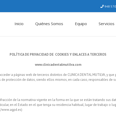
948 570 
Inicio
Quiénes Somos
Equipo
Servicios
POLÍTICA DE PRIVACIDAD DE COOKIES Y ENLACES A TERCEROS
www.clinicadentalmutilva.com
n acceder a páginas web de terceros distintos de CLINICA DENTAL MUTILVA, y qu
as de protección de datos, siendo ellos mismos, en cada caso, responsables de sus
racción de la normativa vigente en la forma en la que se están tratando sus datos
cular, en el Estado en el que tenga su residencia habitual, lugar de trabajo o lug
://www.agpd.es)