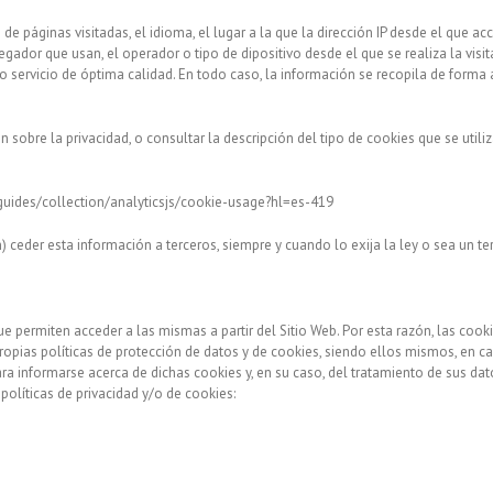
de páginas visitadas, el idioma, el lugar a la que la dirección IP desde el que a
avegador que usan, el operador o tipo de dipositivo desde el que se realiza la visit
 servicio de óptima calidad. En todo caso, la información se recopila de forma
bre la privacidad, o consultar la descripción del tipo de cookies que se utiliza, 
guides/collection/analyticsjs/cookie-usage?hl=es-419
) ceder esta información a terceros, siempre y cuando lo exija la ley o sea un t
e permiten acceder a las mismas a partir del Sitio Web. Por esta razón, las co
propias políticas de protección de datos y de cookies, siendo ellos mismos, en c
ara informarse acerca de dichas cookies y, en su caso, del tratamiento de sus da
olíticas de privacidad y/o de cookies: