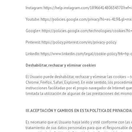
Instagram: https://help.instagram.com/1896641480634370?ref=i
Youtube: https://policies.google.com/privacy?hl=es-419&gl=mx
Google+: https://policies.google.com/technologies/cookies?hl
Pinterest: https://policy.pinterest.com/es/privacy-policy
LinkedIn: https://www.linkedin.com/legal/cookie-policy?trk=hp-
Deshabilitar, rechazar y eliminar cookies
El Usuario puede deshabilitar, rechazar y eliminar las cookies 
Chrome, Firefox, Safari, Explorer). En este sentido, los procedim
instrucciones facilitadas por el propio navegador de Internet qu
limitada la utilización de algunas de las prestaciones del mismo
III. ACEPTACIÓN Y CAMBIOS EN ESTA POLÍTICA DE PRIVACID
Es necesario que el Usuario haya leído y esté conforme con las 
tratamiento de sus datos personales para que el Responsable del