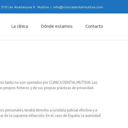
370 | Av. Anaitasuna 9 · Mutilva
|
info@clinicadentalmutilva.com
La clínica
Dónde estamos
Contacto
e por tanto no son operados por CLINICA DENTAL MUTILVA. Los
 propios ficheros y de sus propias prácticas de privacidad.
 personales, tendrá derecho a la tutela judicial efectiva y a
ar de la supuesta infracción. En el caso de España, la autoridad